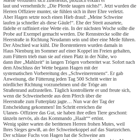
Miene verdüstert sich zusehends, plötzlich erklärt er
laut und vernehmlich: „Die Pferde taugen nichts!“. Jetzt wurden die
Herren Offiziere munter, sie fühlen sich in ihrer Ehre verletzt.
Aber Hagen setzte noch einen Hieb drauf: „Meine Schweine
laufen ja schneller als diese Gäule!“. Ehe der Streit ausartete,
fädelte er raffiniert eine Wette ein. In der nächsten Woche sollte die
Probe auf Exempel gemacht werden. Die Rennstrecke sollte die
Heerstraße in Richtung Neudamm sein und über eine Meile führen.
Der Abschied war kühl. Die Borstentieren wurden damals in
Haus Nienburg im Sommer auf einer Koppel im Freien gehalten,
zum Füttern trieb man sie auf einen Platz in der Nähe, wo
dann ihre „Mahlzeit“ in langen Trögen vorbereitet war. Sofort nach
dem Abschluss der Wette begann Hagen mit der
systematischen Vorbereitung des „Schweinerennens“. Er gab
Anweisung, die Fütterung jeden Tag 500 Schritt weiter in
nördlicher Richtung vorzunehmen und die Tröge am
Straßenrand aufzustellen. Täglich kontrollierte er und freute sich,
wenn die Schweineherde aus dem Pferch über die
Heerstraße zum Futterplatz jagte… Nun war der Tag der
Entscheidung gekommen! Im Schritt erreichen die
Ulanen- Offiziere das Gut, sie haben ihre edlen Tiere geschont:
tänzeln nervös, als das Kommando „Haalt““ ertönt.
Wenig später warten die berittenen Herren frohen Mutes, weil
Ihres Sieges gewiß, an der Schweinekoppel auf das Startzeichen.
Der schlaue Fuchs von Hagen hat die Schweine am