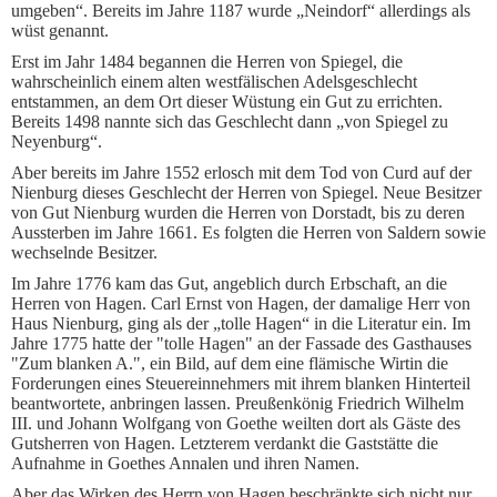
umgeben“. Bereits im Jahre 1187 wurde „Neindorf“ allerdings als
wüst genannt.
Erst im Jahr 1484 begannen die Herren von Spiegel, die
wahrscheinlich einem alten westfälischen Adelsgeschlecht
entstammen, an dem Ort dieser Wüstung ein Gut zu errichten.
Bereits 1498 nannte sich das Geschlecht dann „von Spiegel zu
Neyenburg“.
Aber bereits im Jahre 1552 erlosch mit dem Tod von Curd auf der
Nienburg dieses Geschlecht der Herren von Spiegel. Neue Besitzer
von Gut Nienburg wurden die Herren von Dorstadt, bis zu deren
Aussterben im Jahre 1661. Es folgten die Herren von Saldern sowie
wechselnde Besitzer.
Im Jahre 1776 kam das Gut, angeblich durch Erbschaft, an die
Herren von Hagen. Carl Ernst von Hagen, der damalige Herr von
Haus Nienburg, ging als der „tolle Hagen“ in die Literatur ein. Im
Jahre 1775 hatte der "tolle Hagen" an der Fassade des Gasthauses
"Zum blanken A.", ein Bild, auf dem eine flämische Wirtin die
Forderungen eines Steuereinnehmers mit ihrem blanken Hinterteil
beantwortete, anbringen lassen. Preußenkönig Friedrich Wilhelm
III. und Johann Wolfgang von Goethe weilten dort als Gäste des
Gutsherren von Hagen. Letzterem verdankt die Gaststätte die
Aufnahme in Goethes Annalen und ihren Namen.
Aber das Wirken des Herrn von Hagen beschränkte sich nicht nur